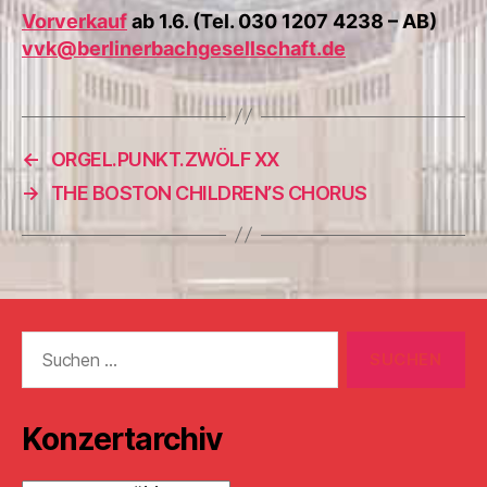
Vorverkauf
ab 1.6. (Tel. 030 1207 4238 – AB)
vvk@berlinerbachgesellschaft.de
←
ORGEL.PUNKT.ZWÖLF XX
→
THE BOSTON CHILDREN’S CHORUS
Suchen
nach:
Konzertarchiv