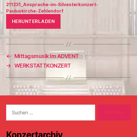
211231_Ansprache-im-Silvesterkonzert-
Pauluskirche-Zehlendorf
HERUNTERLADEN
←
Mittagsmusik im ADVENT
→
WERKSTATTKONZERT
Suchen
nach:
Konzertarchiv