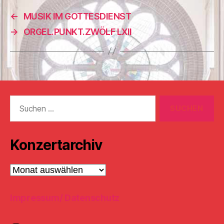
←
MUSIK IM GOTTESDIENST
→
ORGEL.PUNKT.ZWÖLF LXII
Suchen
nach:
Konzertarchiv
Konzertarchiv
Impressum/ Datenschutz