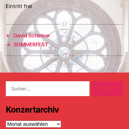
Eintritt frei
←
David Schirmer
→
SOMMERFEST
Suchen
nach:
Konzertarchiv
Konzertarchiv