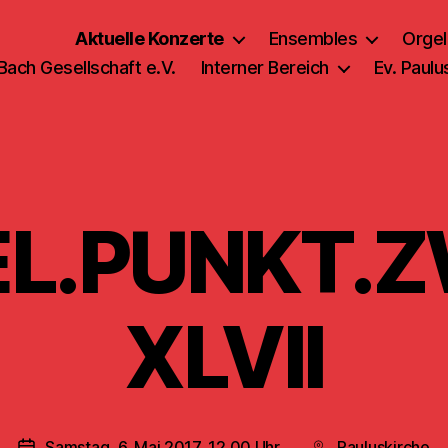
Aktuelle Konzerte
Ensembles
Orgel
 Bach Gesellschaft e.V.
Interner Bereich
Ev. Paul
L.PUNKT.
XLVII
Samstag, 6. Mai 2017, 12.00 Uhr
Pauluskirche