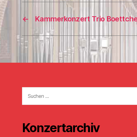
←
Kammerkonzert Trio Boettche
Suchen
nach:
Konzertarchiv