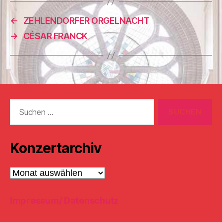
←
ZEHLENDORFER ORGELNACHT
→
CÉSAR FRANCK
Suchen
nach:
Konzertarchiv
Konzertarchiv
Impressum/ Datenschutz