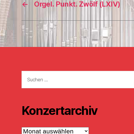
←
Orgel. Punkt. Zwölf (LXIV)
Suchen
nach:
Konzertarchiv
Konzertarchiv