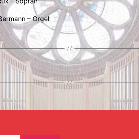
Rux – Sopran
ßermann
– Orgel