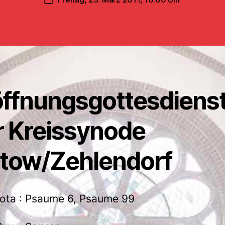
Veröffentlichungsdatum
öffnungsgottesdiens
r Kreissynode
ltow/Zehlendorf
Rota : Psaume
6, Psaume 99