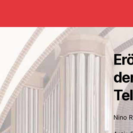
Er
de
Te
Nino 