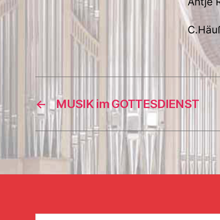
Antje 
C.
Häu
←
MUSIK im GOTTESDIENST
Suchen