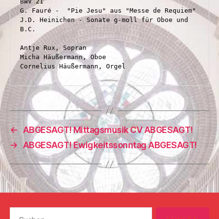
BWV 21
G. Fauré -  "Pie Jesu" aus "Messe de Requiem"
J.D. Heinichen - Sonate g-moll für Oboe und 
B.C.
Antje Rux, Sopran 
Micha Häußermann, Oboe
Cornelius Häußermann, Orgel
←
ABGESAGT! Mittagsmusik CV ABGESAGT!
→
ABGESAGT! Ewigkeitssonntag ABGESAGT!
Suchen