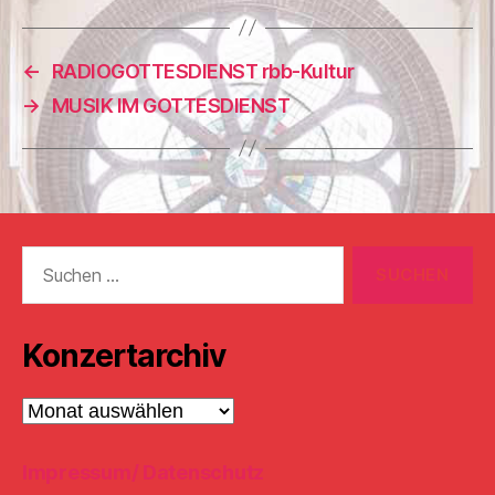
←
RADIOGOTTESDIENST rbb-Kultur
→
MUSIK IM GOTTESDIENST
Suchen
nach:
Konzertarchiv
Konzertarchiv
Impressum/ Datenschutz