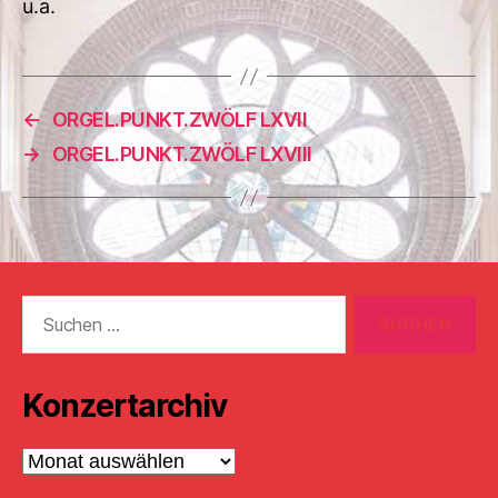
u.a.
←
ORGEL.PUNKT.ZWÖLF LXVII
→
ORGEL.PUNKT.ZWÖLF LXVIII
Suchen
nach:
Konzertarchiv
Konzertarchiv