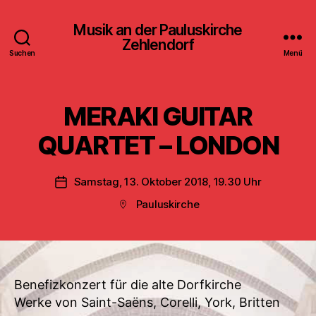
Musik an der Pauluskirche
Zehlendorf
Suchen
Menü
MERAKI GUITAR
QUARTET – LONDON
Samstag, 13. Oktober 2018, 19.30 Uhr
Veröffentlichungsdatum
Pauluskirche
Beitragsort
Benefizkonzert für die alte Dorfkirche
Werke von Saint-Saëns, Corelli, York, Britten