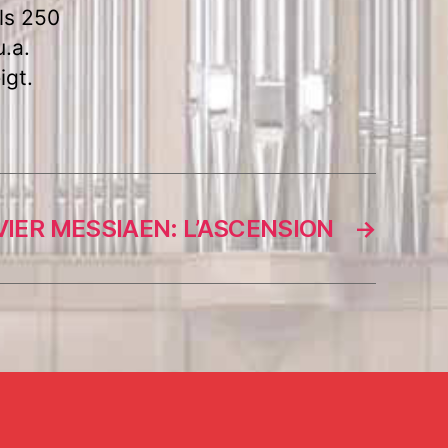
ls 250
u.a.
igt.
VIER MESSIAEN: L’ASCENSION
→