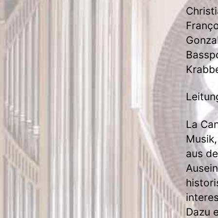
Christ
Franço
Gonzal
Basspo
Krabbe
Leitun
La Can
Musik,
aus de
Ausein
histor
intere
Dazu e