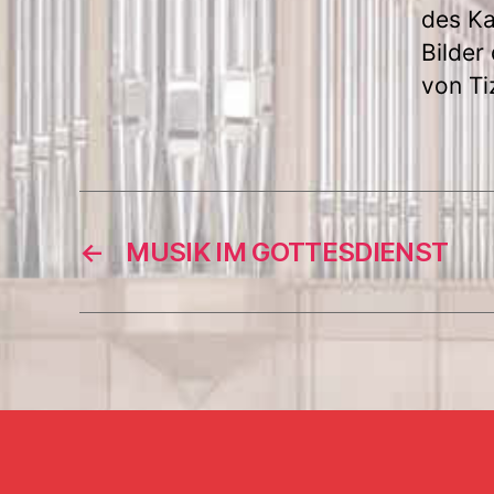
des Ka
Bilder
von Ti
←
MUSIK IM GOTTESDIENST