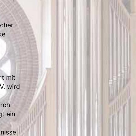
cher –
ke
t mit
V. wird
urch
gt ein
.
gnisse