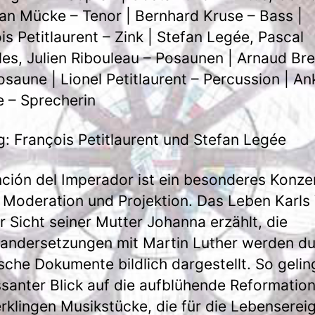
ian Mücke – Tenor | Bernhard Kruse – Bass |
is Petitlaurent – Zink | Stefan Legée, Pascal
es, Julien Ribouleau – Posaunen | Arnaud Bre
saune | Lionel Petitlaurent – Percussion | An
 – Sprecherin
g: François Petitlaurent und Stefan Legée
ción del Imperador ist ein besonderes Konzer
 Moderation und Projektion. Das Leben Karls 
r Sicht seiner Mutter Johanna erzählt, die
andersetzungen mit Martin Luther werden d
ische Dokumente bildlich dargestellt. So gelin
ssanter Blick auf die aufblühende Reformation
rklingen Musikstücke, die für die Lebenserei