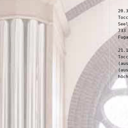
20.3
Toc
See
733
Fuga
21.1
Toc
(au
(au
höc