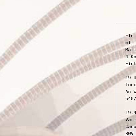
Ein
mit
Mali
4 K
Eint
19 U
Toc
An 
540/
19.4
Var
Can
BWV 