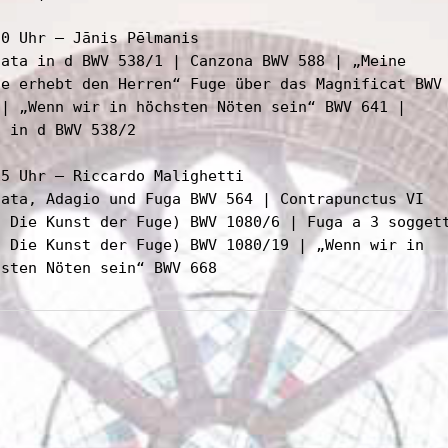
0 Uhr – Jānis Pēlmanis

cata in d BWV 538/1 | Canzona BWV 588 | „Meine

le erhebt den Herren“ Fuge über das Magnificat BWV

 | „Wenn wir in höchsten Nöten sein“ BWV 641 |

 in d BWV 538/2

5 Uhr – Riccardo Malighetti

cata, Adagio und Fuga BWV 564 | Contrapunctus VI

s Die Kunst der Fuge) BWV 1080/6 | Fuga a 3 soggett
s Die Kunst der Fuge) BWV 1080/19 | „Wenn wir in

hsten Nöten sein“ BWV 668