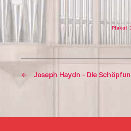
Plakat-
←
Joseph Haydn – Die Schöpfu