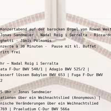
 Konzertabend auf der barocken Orgel von Rowan West
 Jonas Sandmeier - Nadal Roig i Serralta - Riccardo
ghetti - Jānis Pēlmanis 

onzerte à 30 Minuten -  Pause mit kl. Buffet

ritt frei

hr – Nadal Roig i Serralta

cata F-Dur BWV 540/1 | Adagio BWV 525/2 |

Wasserf lüssen Babylon BWV 653 | Fuga F-Dur BWV

2

5 Uhr – Jonas Sandmeier

iationen über ein Weihnachtslied (Anonymous) |

onische Veränderungen über ein Weihnachtslied

769 | Praeludium C-Dur BWV 566a
