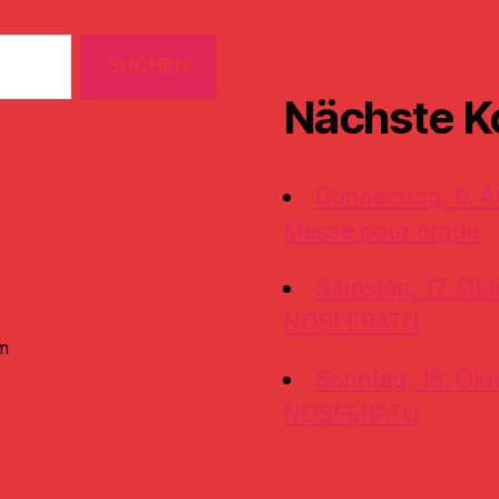
Nächste K
Donnerstag, 6. A
Messe pour orgue
Samstag, 17. Okt
NOSFERATU
m
Sonntag, 18. Okt
NOSFERATU