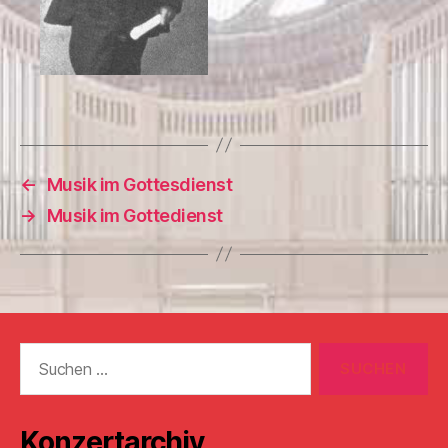
←
Musik im Gottesdienst
→
Musik im Gottedienst
Suchen
nach:
Konzertarchiv