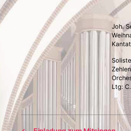
Joh. S
Weihn
Kantat
Solist
Zehlen
Orches
Ltg: 
←
Einladung zum Mitsingen