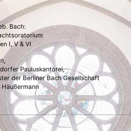
eb. Bach:
achtsoratorium
en I, V & VI
en,
dorfer Pauluskantorei,
ter der Berliner Bach Gesellschaft
C. Häußermann