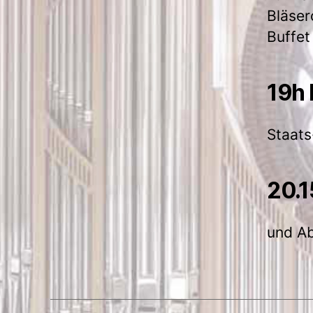
Bläser
Buffet
19h 
Staats
20.1
und A