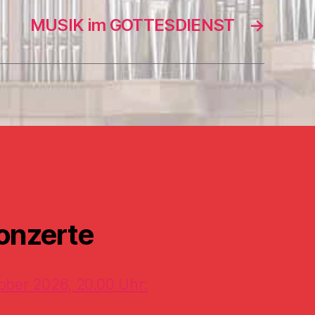
MUSIK im GOTTESDIENST
→
onzerte
ober 2026, 20.00 Uhr: