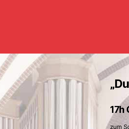
„Du
17h 
zum So