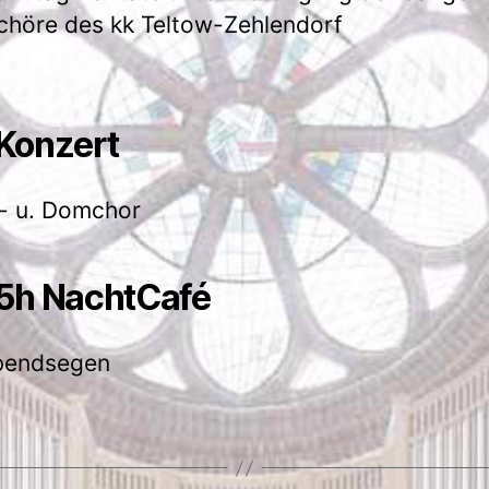
chöre des kk Teltow-Zehlendorf
Konzert
- u. Domchor
5h NachtCafé
bendsegen