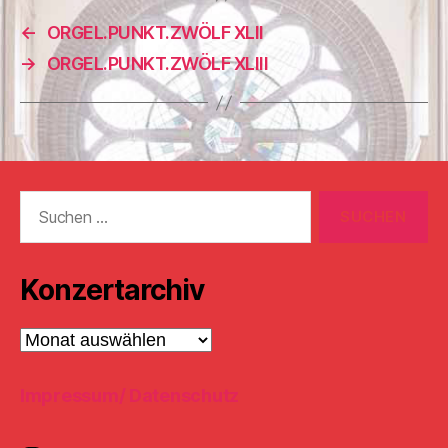
←
ORGEL.PUNKT.ZWÖLF XLII
→
ORGEL.PUNKT.ZWÖLF XLIII
Suchen
nach:
Konzertarchiv
Konzertarchiv
Impressum/ Datenschutz