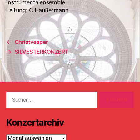
Instrumentalensemble
Leitung: C.Häußermann
←
Christvesper
→
SILVESTERKONZERT
Suchen
nach:
Konzertarchiv
Konzertarchiv