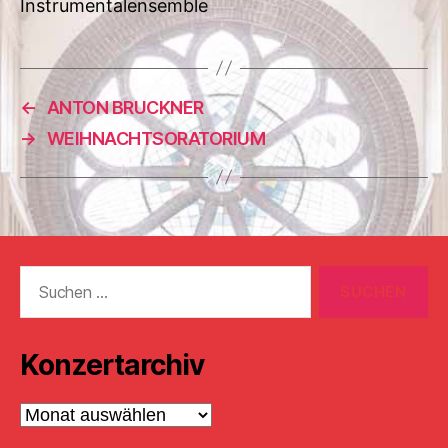
Instrumentalensemble
←
ANTON BRUCKNER
→
WEIHNACHTSORATORIUM
Suchen
nach:
Konzertarchiv
Konzertarchiv