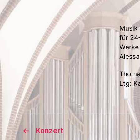
Musik 
für 24
Werke 
Alessa
Thoma
Ltg: K
←
Konzert