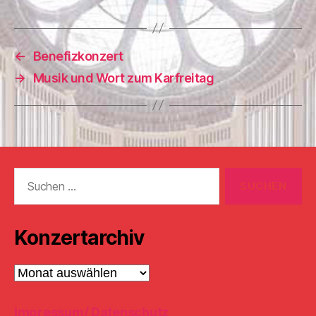
←
Benefizkonzert
→
Musik und Wort zum Karfreitag
Suchen
nach:
Konzertarchiv
Konzertarchiv
Impressum/ Datenschutz